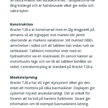
av bästa kvalitet kan åstadkommas. Tandplattorna har
lång livslängd och är fastskruvade vilket ger enkla och
säkra byten.
Konstruktion
Bracke T28.a är konstruerad med en låg dragpunkt på
armarna så att ingreppet mot marken blir jämnt
oberoende av markens variationer. Vid överlast tillåts
armrörelser i sidled och att tallriken kan vridas runt sin
vertikalaxel. Tallrikens motorhus vrids med en
hydraulmotor via en snäckväxel. En sensor känner av
motorhusets läge och ser till att tallriken behåller sin
vinkel. Centralsmörjning är standard på Bracke T28.a.
Maskinstyrning
Bracke T28.a har ett eget styrsystem vilket gör den
enkel att montera på olika basmaskiner. Displayen gör
systemet mycket användarvänligt. Det är enkelt för
föraren att ha koll på harvens funktioner. Givare ger
information om till exempel basmaskinens lutning,