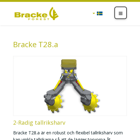
Bracke T28.a
2-Radig tallriksharv
Bracke T28.a är en robust och flexibel tallriksharv som
kan vinkla tallrikarna så att de lägger torvorna åt