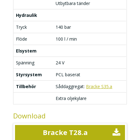
Utbytbara tänder
Hydraulik
Tryck
140 bar
Flöde
100 l / min
Elsystem
Spänning
24 V
Styrsystem
PCL baserat
Tillbehör
Såddaggregat:
Bracke S35.a
Extra oljekylare
Download
Bracke T28.a