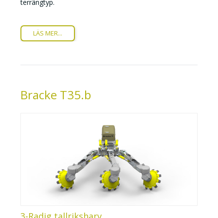
terrängtyp.
LÄS MER...
Bracke T35.b
3-Radig tallriksharv